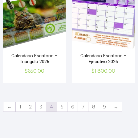
Calendario Escritorio –
Calendario Escritorio –
Triángulo 2026
Ejecutivo 2026
$
650.00
$
1,800.00
←
1
2
3
4
5
6
7
8
9
→