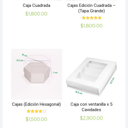
Caja Cuadrada
Cajas Edición Cuadrada –
(Tapa Grande)
$
1,800.00
Valorado
$
1,800.00
con
5.00
de 5
Cajas (Edición Hexagonal)
Caja con ventanilla x 5
Cavidades
Valorado
$
2,900.00
$
1,500.00
con
4.00
de 5