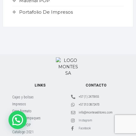
Material POP
Portafolio De Impresos
LINKS
CONTACTO
+57 (1) 2475955
Cajas y bolsas
Impresos
+57 313 3872470
Gran formato
info@monteseditores.com
Bolsas y empaques
Instagram
Material POP
Facebook
Catalogo 2021