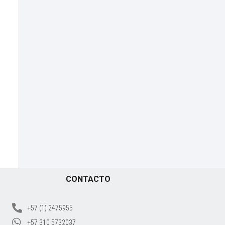
CONTACTO
+57 (1) 2475955
+57 310 5732037