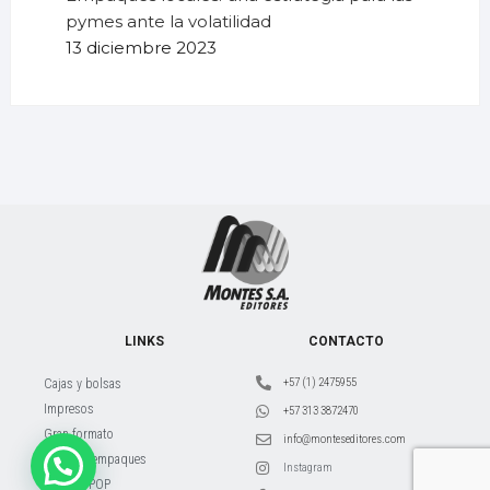
pymes ante la volatilidad
13 diciembre 2023
LINKS
CONTACTO
+57 (1) 2475955
Cajas y bolsas
Impresos
+57 313 3872470
Gran formato
info@monteseditores.com
Bolsas y empaques
Instagram
Material POP