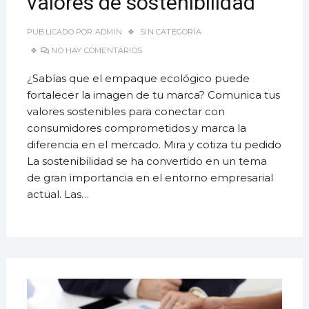
valores de sostenibilidad
PUBLICADO POR
ADMIN
SIN CATEGORÍA
NO HAY COMENTARIOS
¿Sabías que el empaque ecológico puede
fortalecer la imagen de tu marca? Comunica tus
valores sostenibles para conectar con
consumidores comprometidos y marca la
diferencia en el mercado. Mira y cotiza tu pedido
La sostenibilidad se ha convertido en un tema
de gran importancia en el entorno empresarial
actual. Las…
8
AGOS
2023