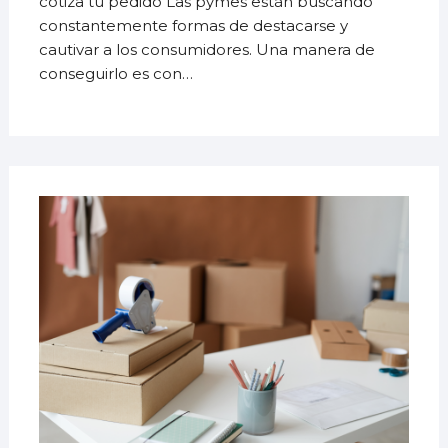
cotiza tu pedido Las pymes están buscando
constantemente formas de destacarse y
cautivar a los consumidores. Una manera de
conseguirlo es con…
6
SEPT
2023