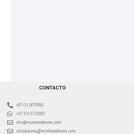
CONTACTO
+57 (1) 2475955
+57 310 5732037
info@monteseditores.com
cotizaciones@monteseditores.com